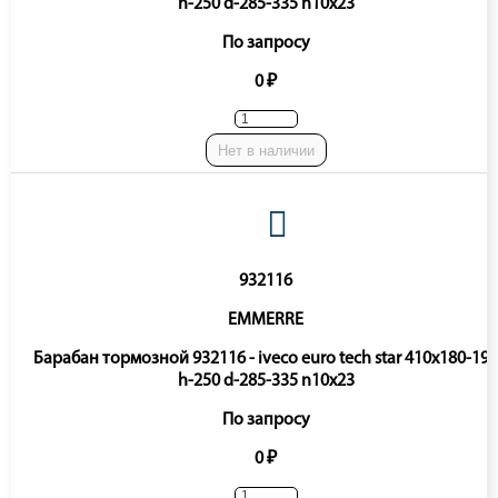
h-250 d-285-335 n10x23
По запросу
0 ₽
Нет в наличии
932116
EMMERRE
Барабан тормозной 932116 - iveco euro tech star 410x180-193
h-250 d-285-335 n10x23
По запросу
0 ₽