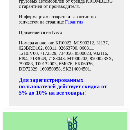
грузовых автомобилей от бренда KROMBERG
с гарантией от производителя.
Информация о возврате и гарантии по
запчастям на странице
Гарантия
Применяется на Iveco
Номера аналогов: KR0022, M1900212, 31137,
023BRD102, 60311, 02663700, 060311,
1210IV00, 7172329, 734056, 8500023, 932116,
FI94, 7183049, 7183048, M1900202, 8500023SX,
790083, T00132003, 6M076, EK06036,
DD72329, 160050058, SK314004501.
Для зарегистрированных
пользователей действует скидка от
5% до 10% на все товары!