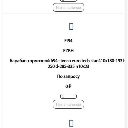
Нет в наличии
FI94
FZBH
Барабан тормозной fi94 - iveco euro tech star 410x180-193 h-
250 d-285-335 n10x23
По запросу
0 ₽
Нет в наличии