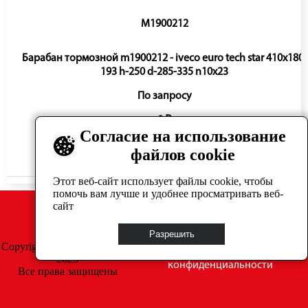
M1900212
Барабан тормозной m1900212 - iveco euro tech star 410x180-
193 h-250 d-285-335 n10x23
По запросу
0 ₽
Согласие на использование
файлов cookie
Нет в наличии
Этот веб-сайт использует файлы cookie, чтобы
помочь вам лучше и удобнее просматривать веб-
сайт
Разрешить
Copyright © GrosAuto 2019 -
Политика
2025
конфиденциальности
Все права защищены