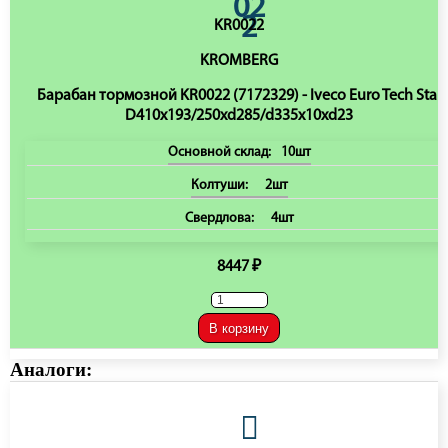
KR0022
KROMBERG
Барабан тормозной KR0022 (7172329) - Iveco Euro Tech Star
D410x193/250xd285/d335x10xd23
Основной склад:
10шт
Колтуши:
2шт
Свердлова:
4шт
8447 ₽
В корзину
Аналоги: