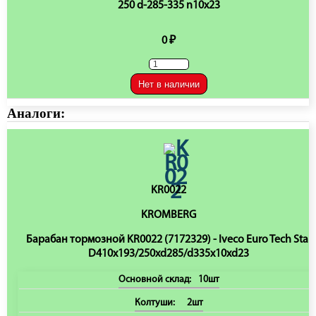
250 d-285-335 n10x23
0 ₽
Нет в наличии
Аналоги:
KR0022
KROMBERG
Барабан тормозной KR0022 (7172329) - Iveco Euro Tech Star
D410x193/250xd285/d335x10xd23
Основной склад:
10шт
Колтуши:
2шт