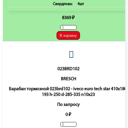
Свердлова:
4шт
8369 ₽
В корзину
023BRD102
BRESCH
Барабан тормозной 023brd102 - iveco euro tech star 410x180-
193 h-250 d-285-335 n10x23
По запросу
0 ₽