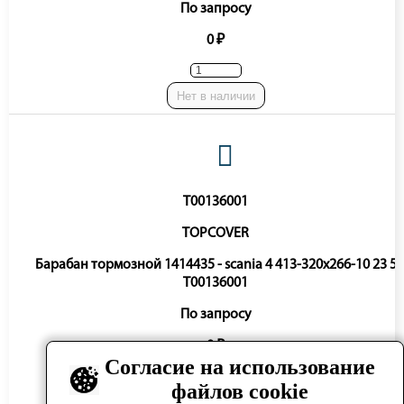
По запросу
0 ₽
Нет в наличии
T00136001
TOPCOVER
Барабан тормозной 1414435 - scania 4 413-320x266-10 23 5
T00136001
По запросу
0 ₽
Согласие на использование
файлов cookie
Нет в наличии