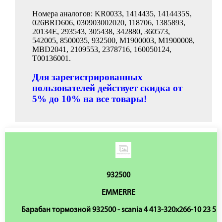
Номера аналогов: KR0033, 1414435, 1414435S,
026BRD606, 030903002020, 118706, 1385893,
20134E, 293543, 305438, 342880, 360573,
542005, 8500035, 932500, M1900003, M1900008,
MBD2041, 2109553, 2378716, 160050124,
T00136001.
Для зарегистрированных
пользователей действует скидка от
5% до 10% на все товары!
932500
EMMERRE
Барабан тормозной 932500 - scania 4 413-320x266-10 23 5