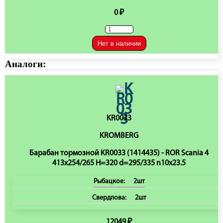
0 ₽
Нет в наличии
Аналоги:
KR0033
KROMBERG
Барабан тормозной KR0033 (1414435) - ROR Scania 4
413x254/265 H=320 d=295/335 n10x23.5
Рыбацкое:
2шт
Свердлова:
2шт
12049 ₽