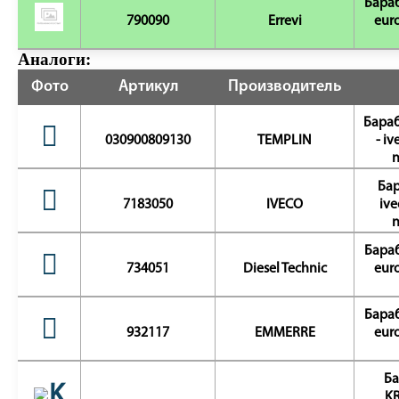
Бараб
790090
Errevi
eur
Аналоги:
Фото
Артикул
Производитель
Бараб
030900809130
TEMPLIN
- i
n
Бар
7183050
IVECO
ive
n
Бараб
734051
Diesel Technic
eur
Бараб
932117
EMMERRE
eur
Ба
KR