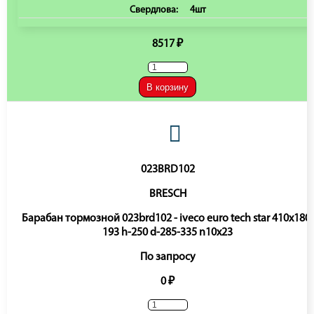
Свердлова:
4шт
8517 ₽
В корзину
023BRD102
BRESCH
Барабан тормозной 023brd102 - iveco euro tech star 410x180-
193 h-250 d-285-335 n10x23
По запросу
0 ₽