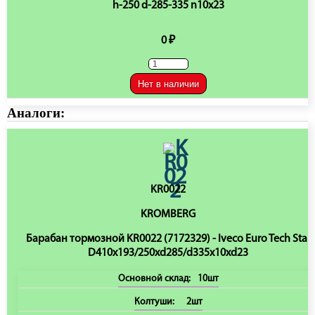
h-250 d-285-335 n10x23
0 ₽
Нет в наличии
Аналоги:
KR0022
KROMBERG
Барабан тормозной KR0022 (7172329) - Iveco Euro Tech Star
D410x193/250xd285/d335x10xd23
Основной склад:
10шт
Колтуши:
2шт