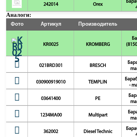
Бара
242014
Orex
Аналоги:
Фото
Артикул
Производитель
Ба
KR0025
KROMBERG
(815
Бара
021BRD301
BRESCH
ma
Бараб
030900919010
TEMPLIN
- m
Бар
03641400
PE
ma
Бар
1234MA00
Multipart
ma
Бара
362002
Diesel Technic