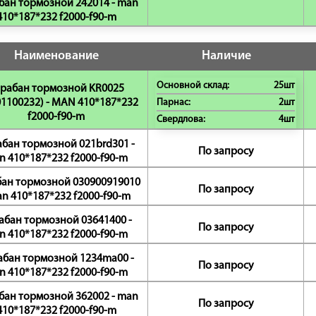
бан тормозной 242014 - man
410*187*232 f2000-f90-m
Наименование
Наличие
Основной склад:
25шт
рабан тормозной KR0025
01100232) - MAN 410*187*232
Парнас:
2шт
f2000-f90-m
Свердлова:
4шт
бан тормозной 021brd301 -
По запросу
n 410*187*232 f2000-f90-m
ан тормозной 030900919010
По запросу
an 410*187*232 f2000-f90-m
абан тормозной 03641400 -
По запросу
n 410*187*232 f2000-f90-m
абан тормозной 1234ma00 -
По запросу
n 410*187*232 f2000-f90-m
бан тормозной 362002 - man
По запросу
410*187*232 f2000-f90-m