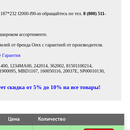
187*232 f2000-f90-m обращайтесь по тел.
8 (800) 511-
 широком ассортименте.
лей от бренда Orex с гарантией от производителя.
е
Гарантия
400, 1234MA00, 242014, 362002, 81501100214,
M1900095, MBD1107, 160050116, 20037E, SP00010130,
ет скидка от 5% до 10% на все товары!
Цена
Количество