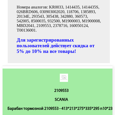
Номера аналогов: KR0033, 1414435, 1414435S,
026BRD606, 030903002020, 118706, 1385893,
20134E, 293543, 305438, 342880, 360573,
542005, 8500035, 932500, M1900003, M1900008,
MBD2041, 2109553, 2378716, 160050124,
T00136001.
Для зарегистрированных
пользователей действует скидка от
5% до 10% на все товары!
2109553
SCANIA
Барабан тормозной 2109553 - 413*213*275*335*295 n10*23.