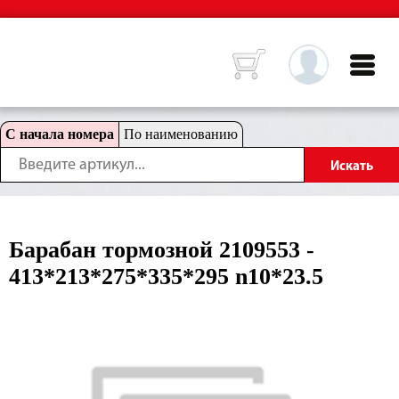
С начала номера
По наименованию
Барабан тормозной 2109553 -
413*213*275*335*295 n10*23.5