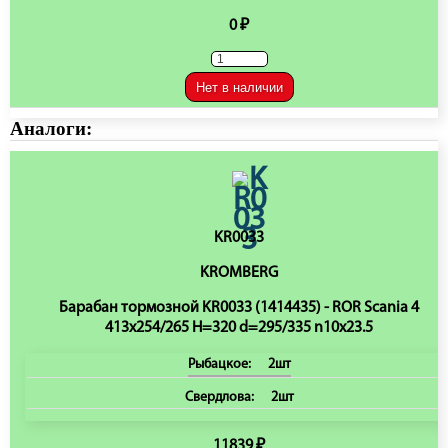
0 ₽
Нет в наличии
Аналоги:
KR0033
KROMBERG
Барабан тормозной KR0033 (1414435) - ROR Scania 4
413x254/265 H=320 d=295/335 n10x23.5
Рыбацкое:
2шт
Свердлова:
2шт
11839 ₽