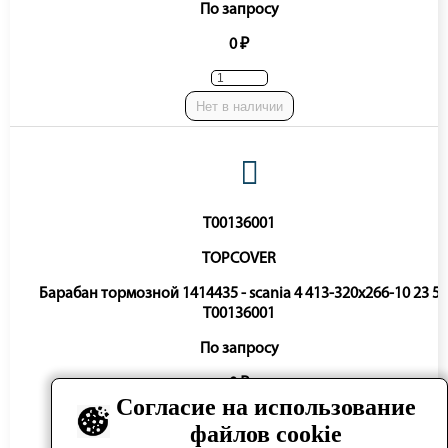
По запросу
0 ₽
Нет в наличии
T00136001
TOPCOVER
Барабан тормозной 1414435 - scania 4 413-320x266-10 23 5
T00136001
По запросу
0 ₽
Согласие на использование
файлов cookie
Нет в наличии