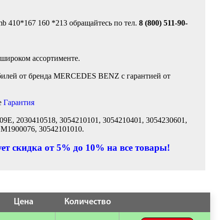
mb 410*167 160 *213 обращайтесь по тел.
8 (800) 511-90-
 широком ассортименте.
обилей от бренда MERCEDES BENZ с гарантией от
е
Гарантия
09E, 2030410518, 3054210101, 3054210401, 3054230601,
, M1900076, 30542101010.
ет скидка от 5% до 10% на все товары!
Цена
Количество