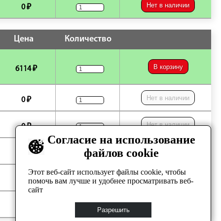
Нет в наличии
0 ₽
Цена
Количество
В корзину
6114 ₽
Нет в наличии
0 ₽
Нет в наличии
0 ₽
Согласие на использование
файлов cookie
Нет в наличии
0 ₽
Этот веб-сайт использует файлы cookie, чтобы
Нет в наличии
0 ₽
помочь вам лучше и удобнее просматривать веб-
сайт
Нет в наличии
0 ₽
Разрешить