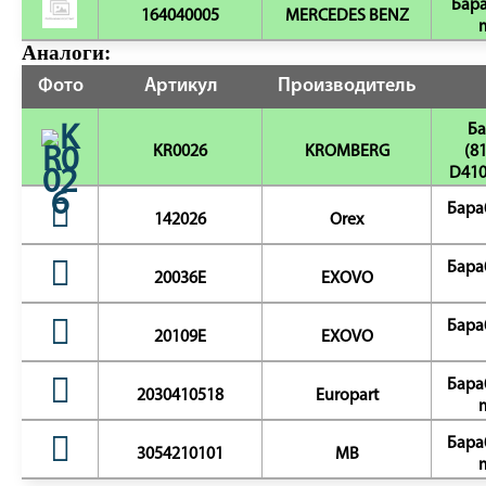
Бара
164040005
MERCEDES BENZ
Аналоги:
Фото
Артикул
Производитель
Ба
KR0026
KROMBERG
(8
D410
Бара
142026
Orex
Бара
20036E
EXOVO
Бара
20109E
EXOVO
Бара
2030410518
Europart
Бара
3054210101
MB