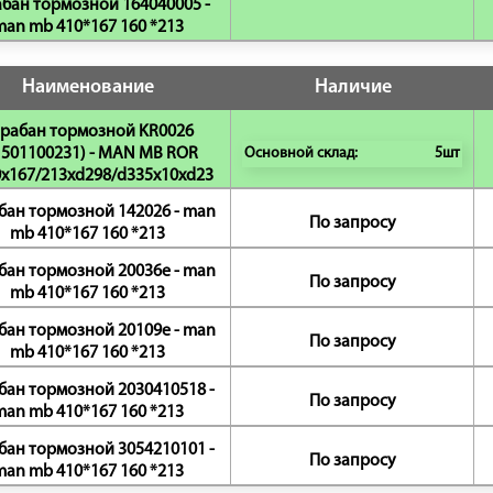
бан тормозной 164040005 -
man mb 410*167 160 *213
Наименование
Наличие
рабан тормозной KR0026
1501100231) - MAN MB ROR
Основной склад:
5шт
x167/213xd298/d335x10xd23
бан тормозной 142026 - man
По запросу
mb 410*167 160 *213
бан тормозной 20036e - man
По запросу
mb 410*167 160 *213
бан тормозной 20109e - man
По запросу
mb 410*167 160 *213
бан тормозной 2030410518 -
По запросу
man mb 410*167 160 *213
бан тормозной 3054210101 -
По запросу
man mb 410*167 160 *213