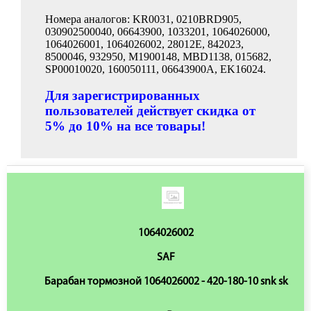
Номера аналогов: KR0031, 0210BRD905,
030902500040, 06643900, 1033201, 1064026000,
1064026001, 1064026002, 28012E, 842023,
8500046, 932950, M1900148, MBD1138, 015682,
SP00010020, 160050111, 06643900A, EK16024.
Для зарегистрированных
пользователей действует скидка от
5% до 10% на все товары!
1064026002
SAF
Барабан тормозной 1064026002 - 420-180-10 snk sk