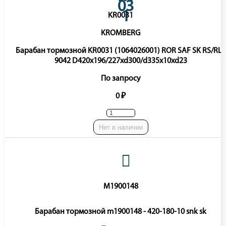
KR0031
KROMBERG
Барабан тормозной KR0031 (1064026001) ROR SAF SK RS/RLS
9042 D420x196/227xd300/d335x10xd23
По запросу
0 ₽
Нет в наличии
M1900148
Барабан тормозной m1900148 - 420-180-10 snk sk