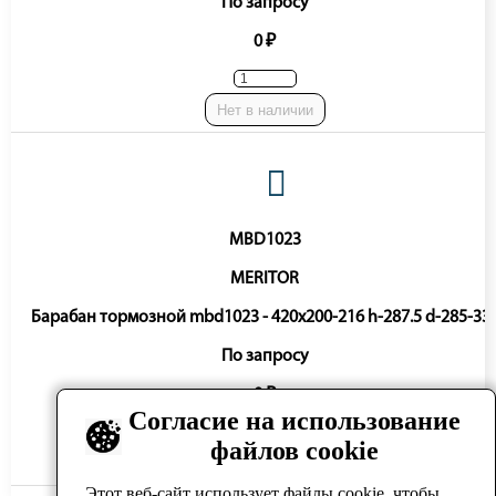
По запросу
0 ₽
Нет в наличии
MBD1023
MERITOR
Барабан тормозной mbd1023 - 420x200-216 h-287.5 d-285-33
По запросу
0 ₽
Согласие на использование
файлов cookie
Нет в наличии
Этот веб-сайт использует файлы cookie, чтобы