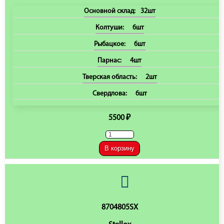
Основной склад:
32шт
Колтуши:
6шт
Рыбацкое:
6шт
Парнас:
4шт
Тверская область:
2шт
Свердлова:
6шт
5500 ₽
В корзину
8704805SX