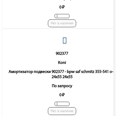
0 ₽
Нет в наличии
902377
Koni
Амортизатор подвески 902377 - bpw saf schmitz 355-541 o-o
24x55 24x55
По запросу
0 ₽
Нет в наличии