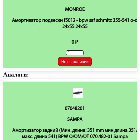
MONROE
Амортизатор подвески f5012 - bpw saf schmitz 355-541 o-o
24x55 24x55
0 ₽
Нет в наличии
Аналоги:
07048201
SAMPA
Амортизатор задний (Мин. длина: 351 mm мин длина 351/
макс. длина 541) BPW O/OM/OT 070.482-01 Sampa