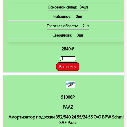
Основной склад:
34шт
Рыбацкое:
2шт
Тверская область:
2шт
Свердлова:
3шт
2849 ₽
В корзину
51008P
PAAZ
Амортизатор подвески 352/540 24 55/24 55 O/O BPW Schmitz
SAF Paaz