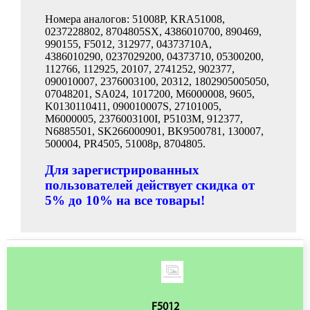
Номера аналогов: 51008P, KRA51008,
0237228802, 8704805SX, 4386010700, 890469,
990155, F5012, 312977, 04373710A,
4386010290, 0237029200, 04373710, 05300200,
112766, 112925, 20107, 2741252, 902377,
090010007, 2376003100, 20312, 1802905005050,
07048201, SA024, 1017200, M6000008, 9605,
K0130110411, 090010007S, 27101005,
M6000005, 2376003100I, P5103M, 912377,
N6885501, SK266000901, BK9500781, 130007,
500004, PR4505, 51008p, 8704805.
Для зарегистрированных
пользователей действует скидка от
5% до 10% на все товары!
F5012