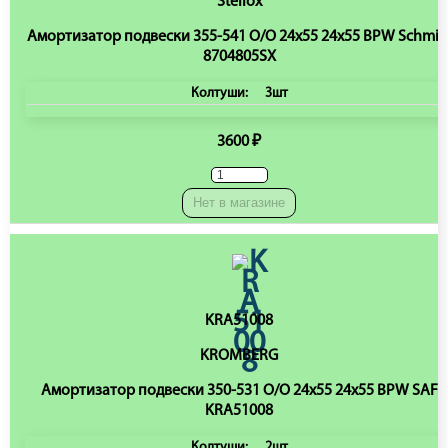
Stellox
Амортизатор подвески 355-541 O/O 24x55 24x55 BPW Schmit
8704805SX
Колтуши:
3шт
3600 ₽
Нет в магазине
KRA51008
KROMBERG
Амортизатор подвески 350-531 O/O 24x55 24x55 BPW SAF
KRA51008
Колтуши:
2шт