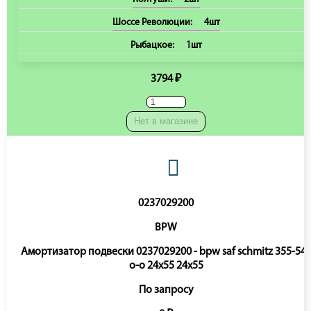
Шоссе Революции:
4шт
Рыбацкое:
1шт
3794 ₽
Нет в магазине
0237029200
BPW
Амортизатор подвески 0237029200 - bpw saf schmitz 355-54
o-o 24x55 24x55
По запросу