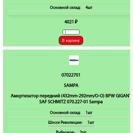
Основной склад:
4шт
4021 ₽
В корзину
07022701
SAMPA
Амортизатор передний (432mm-292mm/O-O) BPW GIGANT
SAF SCHMITZ 070.227-01 Sampa
Основной склад:
1шт
Шоссе Революции:
1шт
Рыбацкое:
2шт