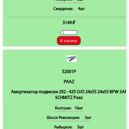
Свердлова:
4шт
3149 ₽
В корзину
52001P
PAAZ
Амортизатор подвески 292 - 425 O/O 24x55 24x55 BPW SAF
SCHMITZ Paaz
Колтуши:
10шт
Шоссе Революции:
3шт
Рыбацкое:
5шт