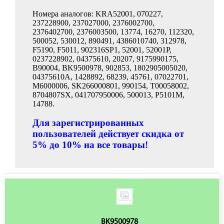
Номера аналогов: KRA52001, 070227,
237228900, 237027000, 2376002700,
2376402700, 2376003500, 13774, 16270, 112320,
500052, 530012, 890491, 4386010740, 312978,
F5190, F5011, 902316SP1, 52001, 52001P,
0237228902, 04375610, 20207, 9175990175,
B90004, BK9500978, 902853, 1802905005020,
04375610A, 1428892, 68239, 45761, 07022701,
M6000006, SK266000801, 990154, T00058002,
8704807SX, 041707950006, 500013, P5101M,
14788.
Для зарегистрированных
пользователей действует скидка от
5% до 10% на все товары!
BK9500978