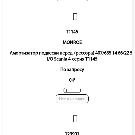
T1145
MONROE
Амортизатор подвески перед. (рессора) 407/685 14 66/22 50
I/O Scania 4-серия T1145
По запросу
0 ₽
Нет в наличии
123901