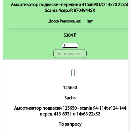
Амортизатор подвески -передний 415х690 I/O 14x70 22x50
Scania 4сер./R 8704944SX
Шоссе Революции:
1шт
5304 ₽
Нет в магазине
125650
Sachs
Амортизатор подвески 125650 - scania 94-114t-r124-144
перед. 413-693 i-o 14x63 22x52
По запросу