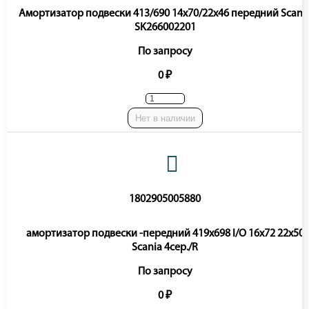
Амортизатор подвески 413/690 14x70/22x46 передний Scani
SK266002201
По запросу
0 ₽
Нет в наличии
1802905005880
амортизатор подвески -передний 419х698 I/O 16x72 22x50
Scania 4сер./R
По запросу
0 ₽