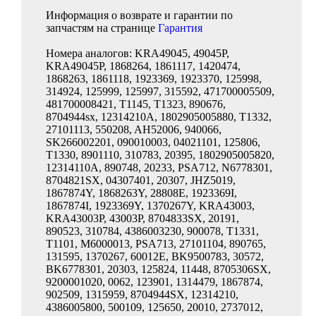
Информация о возврате и гарантии по
запчастям на странице
Гарантия
Номера аналогов: KRA49045, 49045P,
KRA49045P, 1868264, 1861117, 1420474,
1868263, 1861118, 1923369, 1923370, 125998,
314924, 125999, 125997, 315592, 471700005509,
481700008421, T1145, T1323, 890676,
8704944sx, 12314210A, 1802905005880, T1332,
27101113, 550208, AH52006, 940066,
SK266002201, 090010003, 04021101, 125806,
T1330, 8901110, 310783, 20395, 1802905005820,
12314110A, 890748, 20233, PSA712, N6778301,
8704821SX, 04307401, 20307, JHZ5019,
1867874Y, 1868263Y, 28808E, 1923369I,
1867874I, 1923369Y, 1370267Y, KRA43003,
KRA43003P, 43003P, 8704833SX, 20191,
890523, 310784, 4386003230, 900078, T1331,
T1101, M6000013, PSA713, 27101104, 890765,
131595, 1370267, 60012E, BK9500783, 30572,
BK6778301, 20303, 125824, 11448, 8705306SX,
9200001020, 0062, 123901, 1314479, 1867874,
902509, 1315959, 8704944SX, 12314210,
4386005800, 500109, 125650, 20010, 2737012,