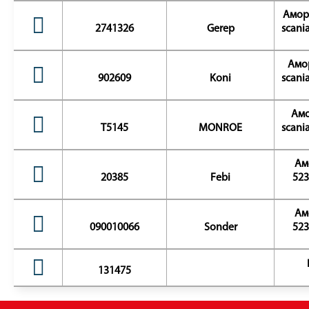
Аморт
2741326
Gerep
scania
Амор
902609
Koni
scania
Амо
T5145
MONROE
scania
Ам
20385
Febi
523
Ам
090010066
Sonder
523
131475