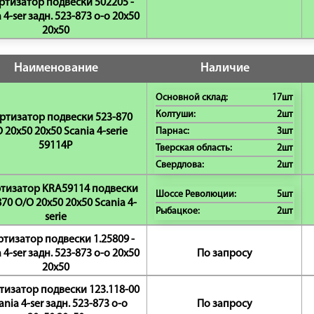
тизатор подвески 502205 -
 4-ser задн. 523-873 o-o 20x50
20x50
Наименование
Наличие
Основной склад:
17шт
Колтуши:
2шт
ртизатор подвески 523-870
 20x50 20x50 Scania 4-serie
Парнас:
3шт
59114P
Тверская область:
2шт
Свердлова:
2шт
тизатор KRA59114 подвески
Шоссе Революции:
5шт
70 O/O 20x50 20x50 Scania 4-
Рыбацкое:
2шт
serie
тизатор подвески 1.25809 -
 4-ser задн. 523-873 o-o 20x50
По запросу
20x50
изатор подвески 123.118-00
cania 4-ser задн. 523-873 o-o
По запросу