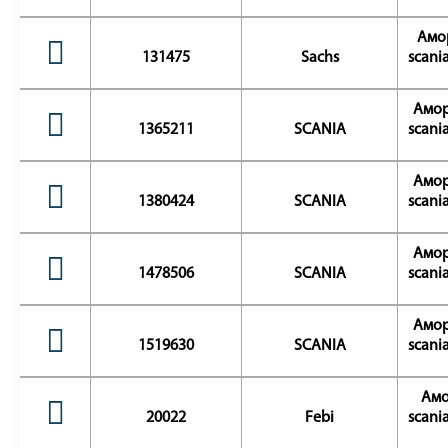
Амор
131475
Sachs
scania
Амор
1365211
SCANIA
scania
Амор
1380424
SCANIA
scania
Амор
1478506
SCANIA
scania
Амор
1519630
SCANIA
scania
Амо
20022
Febi
scania