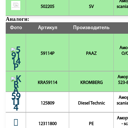
Амор
502205
SV
scania
Аналоги:
Фото
Артикул
Производитель
Амо
59114P
PAAZ
O/O
Амор
KRA59114
KROMBERG
523-8
Амор
125809
Diesel Technic
scania
Аморт
12311800
PE
- s