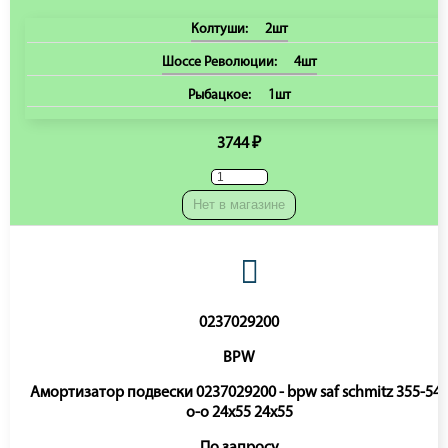
Колтуши:
2шт
Шоссе Революции:
4шт
Рыбацкое:
1шт
3744 ₽
Нет в магазине
0237029200
BPW
Амортизатор подвески 0237029200 - bpw saf schmitz 355-54
o-o 24x55 24x55
По запросу