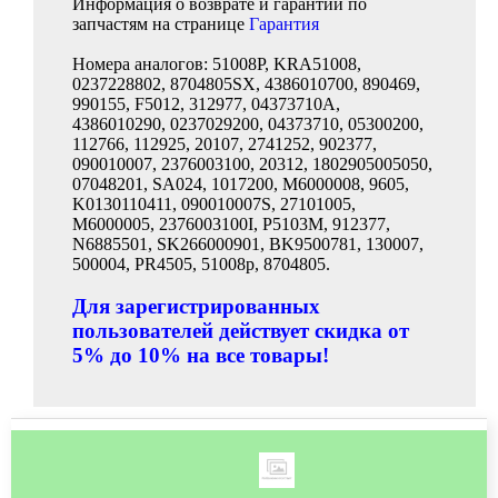
Информация о возврате и гарантии по
запчастям на странице
Гарантия
Номера аналогов: 51008P, KRA51008,
0237228802, 8704805SX, 4386010700, 890469,
990155, F5012, 312977, 04373710A,
4386010290, 0237029200, 04373710, 05300200,
112766, 112925, 20107, 2741252, 902377,
090010007, 2376003100, 20312, 1802905005050,
07048201, SA024, 1017200, M6000008, 9605,
K0130110411, 090010007S, 27101005,
M6000005, 2376003100I, P5103M, 912377,
N6885501, SK266000901, BK9500781, 130007,
500004, PR4505, 51008p, 8704805.
Для зарегистрированных
пользователей действует скидка от
5% до 10% на все товары!