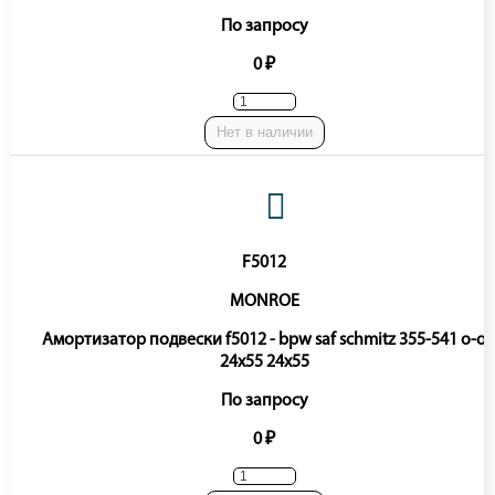
По запросу
0 ₽
Нет в наличии
F5012
MONROE
Амортизатор подвески f5012 - bpw saf schmitz 355-541 o-o
24x55 24x55
По запросу
0 ₽