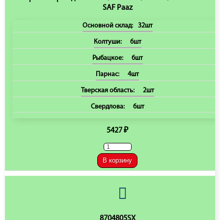
SAF Paaz
Основной склад:
32шт
Колтуши:
6шт
Рыбацкое:
6шт
Парнас:
4шт
Тверская область:
2шт
Свердлова:
6шт
5427 ₽
В корзину
8704805SX