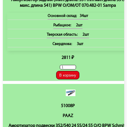
Амортизатор задний (Мин. длина: 351 mm мин длина 351/
макс. длина 541) BPW O/OM/OT 070.482-01 Sampa
Основной склад:
34шт
Рыбацкое:
2шт
Тверская область:
2шт
Свердлова:
3шт
2811 ₽
В корзину
51008P
PAAZ
Амортизатор подвески 352/540 24 55/24 55 O/O BPW Schmitz