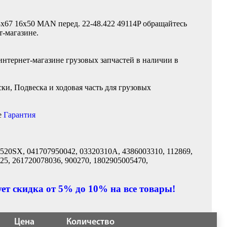
4x67 16x50 MAN перед. 22-48.422 49114P обращайтесь
т-магазине.
интернет-магазине грузовых запчастей в наличии в
и, Подвеска и ходовая часть для грузовых
е
Гарантия
520SX, 041707950042, 03320310A, 4386003310, 112869,
5, 261720078036, 900270, 1802905005470,
ет скидка от 5% до 10% на все товары!
Цена
Количество