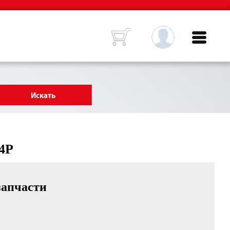
14P
запчасти