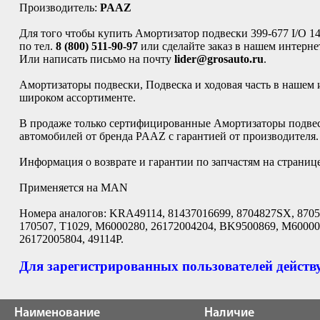
Производитель:
PAAZ
Для того чтобы купить Амортизатор подвески 399-677 I/O 1
по тел.
8 (800) 511-90-97
или сделайте заказ в нашем интерне
Или написать письмо на почту
lider@grosauto.ru
.
Амортизаторы подвески, Подвеска и ходовая часть в нашем 
широком ассортименте.
В продаже только сертифицированные Амортизаторы подвеск
автомобилей от бренда PAAZ с гарантией от производителя.
Информация о возврате и гарантии по запчастям на страниц
Применяется на MAN
Номера аналогов: KRA49114, 81437016699, 8704827SX, 8705
170507, T1029, M6000280, 26172004204, BK9500869, M600002
26172005804, 49114P.
Для зарегистрированных пользователей действу
Наименование
Наличие