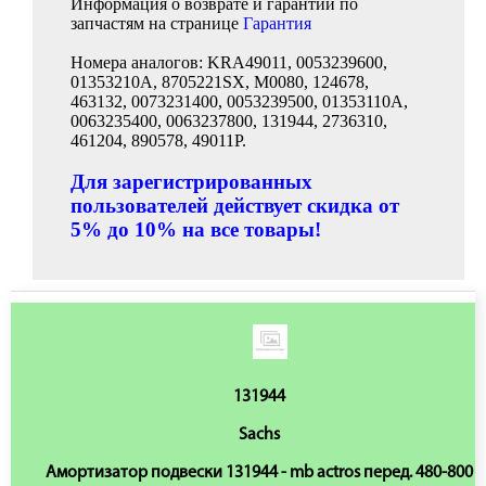
Информация о возврате и гарантии по
запчастям на странице
Гарантия
Номера аналогов: KRA49011, 0053239600,
01353210A, 8705221SX, M0080, 124678,
463132, 0073231400, 0053239500, 01353110A,
0063235400, 0063237800, 131944, 2736310,
461204, 890578, 49011P.
Для зарегистрированных
пользователей действует скидка от
5% до 10% на все товары!
131944
Sachs
Амортизатор подвески 131944 - mb actros перед. 480-800