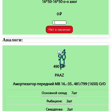
16*50-16*50 o-o axor
0 ₽
Нет в наличии
Аналоги:
49011P
PAAZ
Амортизатор передний MB 16..-35.. 481/799 (1650) O/O
Основной склад:
7шт
Рыбацкое:
2шт
Свердлова:
2шт