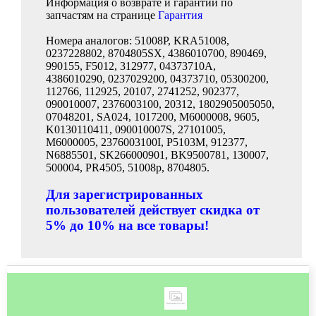
Информация о возврате и гарантии по
запчастям на странице
Гарантия
Номера аналогов: 51008P, KRA51008,
0237228802, 8704805SX, 4386010700, 890469,
990155, F5012, 312977, 04373710A,
4386010290, 0237029200, 04373710, 05300200,
112766, 112925, 20107, 2741252, 902377,
090010007, 2376003100, 20312, 1802905005050,
07048201, SA024, 1017200, M6000008, 9605,
K0130110411, 090010007S, 27101005,
M6000005, 2376003100I, P5103M, 912377,
N6885501, SK266000901, BK9500781, 130007,
500004, PR4505, 51008p, 8704805.
Для зарегистрированных
пользователей действует скидка от
5% до 10% на все товары!