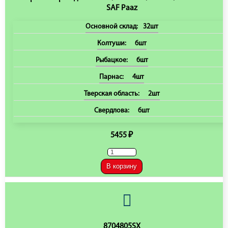
SAF Paaz
Основной склад:
32шт
Колтуши:
6шт
Рыбацкое:
6шт
Парнас:
4шт
Тверская область:
2шт
Свердлова:
6шт
5455 ₽
В корзину
8704805SX