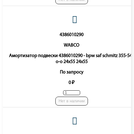
4386010290
WABCO
Амортизатор подвески 4386010290 - bpw saf schmitz 355-54
o-o 24x55 24x55
По запросу
0 ₽
Нет в наличии