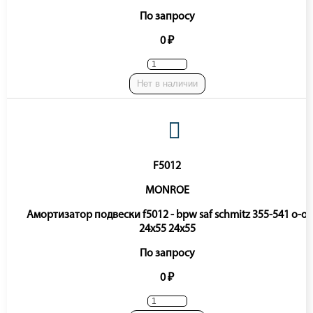
По запросу
0 ₽
Нет в наличии
F5012
MONROE
Амортизатор подвески f5012 - bpw saf schmitz 355-541 o-o
24x55 24x55
По запросу
0 ₽