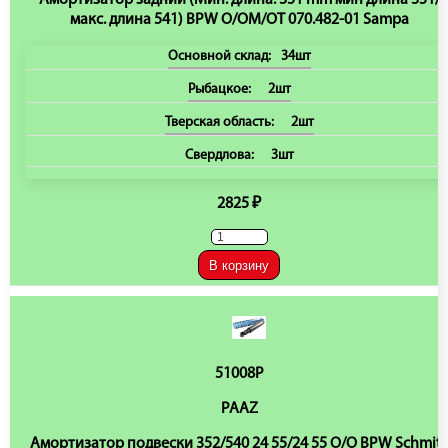
Амортизатор задний (Мин. длина: 351 mm мин длина 351/
макс. длина 541) BPW O/OM/OT 070.482-01 Sampa
Основной склад:
34шт
Рыбацкое:
2шт
Тверская область:
2шт
Свердлова:
3шт
2825 ₽
В корзину
51008P
PAAZ
Амортизатор подвески 352/540 24 55/24 55 O/O BPW Schmitz