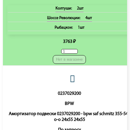
Колтуши:
2шт
Шоссе Революции:
4шт
Рыбацкое:
1шт
3763 ₽
Нет в магазине
0237029200
BPW
Амортизатор подвески 0237029200 - bpw saf schmitz 355-54
o-o 24x55 24x55
По запросу