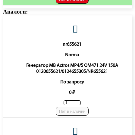
Аналоги:
nr655621
Norma
Генератор MB Actros MP4/5 OM471 24V 150A
0120655621/0124655305/NR655621
По запросу
0 ₽
Нет в наличии