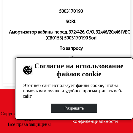
5003170190
SORL
Амортизатор кабины перед. 372/426, O/O, 32x46/20x46 IVEC
(CB0153) 5003170190 Sorl
По запросу
0 ₽
Согласие на использование
файлов cookie
Нет в наличии
Этот веб-сайт использует файлы cookie, чтобы
помочь вам лучше и удобнее просматривать веб-
сайт
Разрешить
Copyright © GrosAuto 2019 -
Политика
2025
конфиденциальности
Все права защищены