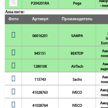
Амор
P204201RA
Pega
- пне
Аналоги:
Фото
Артикул
Производитель
06016201
SAMPA
(
Euro
Амо
945151
ВЕКТОР
пнев
Ам
128010K
AirTech
задн
Амо
115743
Sachs
пнев
Амор
41028763
IVECO
пнев
Амор
41028764
IVECO