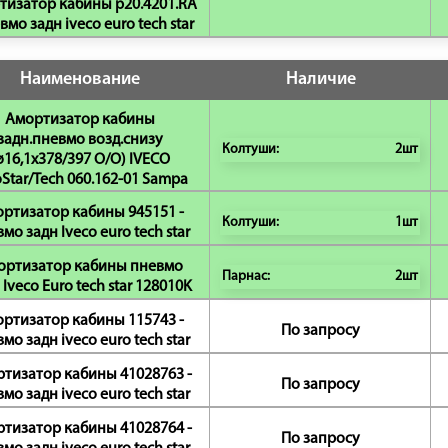
тизатор кабины p20.4201.RA
вмо задн iveco euro tech star
Наименование
Наличие
Амортизатор кабины
задн.пневмо возд.снизу
Колтуши:
2шт
ø16,1x378/397 O/O) IVECO
Star/Tech 060.162-01 Sampa
ртизатор кабины 945151 -
Колтуши:
1шт
мо задн Iveco euro tech star
ортизатор кабины пневмо
Парнас:
2шт
 Iveco Euro tech star 128010K
ртизатор кабины 115743 -
По запросу
мо задн iveco euro tech star
тизатор кабины 41028763 -
По запросу
мо задн iveco euro tech star
тизатор кабины 41028764 -
По запросу