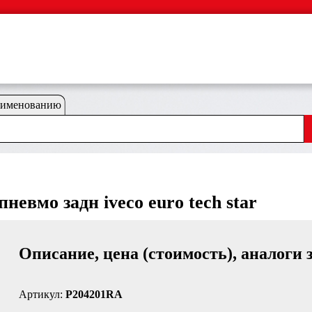
аименованию
невмо задн iveco euro tech star
Описание, цена (стоимость), аналоги 
Артикул:
P204201RA