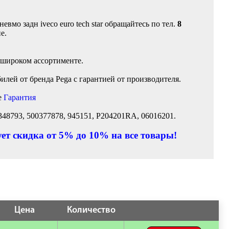
вмо задн iveco euro tech star обращайтесь по тел.
8
е.
 широком ассортименте.
лей от бренда Pega с гарантией от производителя.
е
Гарантия
348793, 500377878, 945151, P204201RA, 06016201.
ет скидка от 5% до 10% на все товары!
Цена
Количество