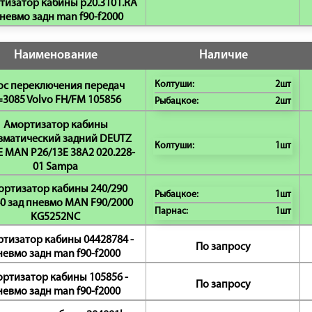
тизатор кабины p20.3101.RA
пневмо задн man f90-f2000
Наименование
Наличие
Колтуши:
2шт
ос переключения передач
=3085 Volvo FH/FM 105856
Рыбацкое:
2шт
Амортизатор кабины
вматический задний DEUTZ
Колтуши:
1шт
 MAN P26/13E 38A2 020.228-
01 Sampa
ортизатор кабины 240/290
Рыбацкое:
1шт
0 зад пневмо MAN F90/2000
Парнас:
1шт
KG5252NC
тизатор кабины 04428784 -
По запросу
невмо задн man f90-f2000
ртизатор кабины 105856 -
По запросу
невмо задн man f90-f2000