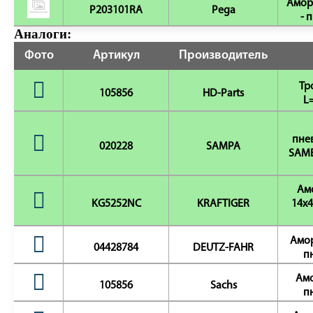
Амор
P203101RA
Pega
- 
Аналоги:
Фото
Артикул
Производитель
Тр
105856
HD-Parts
L
пне
020228
SAMPA
SAME
Ам
KG5252NC
KRAFTIGER
14x4
Амор
04428784
DEUTZ-FAHR
п
Амо
105856
Sachs
п