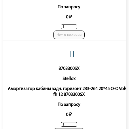
По запросу
0 ₽
Нет в наличии
8703300SX
Stellox
Амортизатор кабины задн. горизонт 233-264 20*45 O-O Volv
fh 12 8703300SX
По запросу
0 ₽