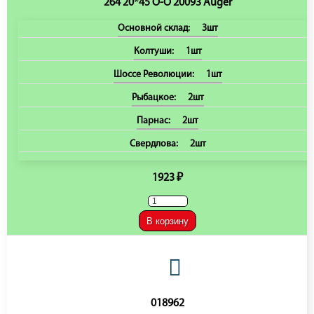
264 20*45 O-O 20093 Auger
Основной склад:
3шт
Колтуши:
1шт
Шоссе Революции:
1шт
Рыбацкое:
2шт
Парнас:
2шт
Свердлова:
2шт
1923 ₽
В корзину
018962