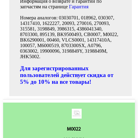
Информация о возврате и гарантии по
запчастям на странице
Гарантия
Номера аналогов: 03030701, 018962, 030307,
14317410, 1622227, 20093, 270016, 270093,
315581, 3198849, 3986315, 4386041340,
8703300, 895139, BK9500493, CB0007, M0022,
BK6290001, 00460, VLCS0001, 14317410A,
100057, M6000519, 8703300SX, A0796,
0363002, 19900096, 3198849Y, 3198849M,
JHK5002.
Для зарегистрированных
пользователей действует скидка от
5% до 10% на все товары!
M0022