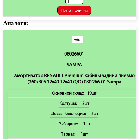
Нет в наличии
Аналоги:
08026601
SAMPA
Амортизатор RENAULT Premium кабины задний пневмо
(260х305 12х40 12х40 O/O) 080.266-01 Sampa
Основной склад:
19шт
Колтуши:
2шт
Шоссе Революции:
2шт
Рыбацкое:
1шт
Парнас:
1шт