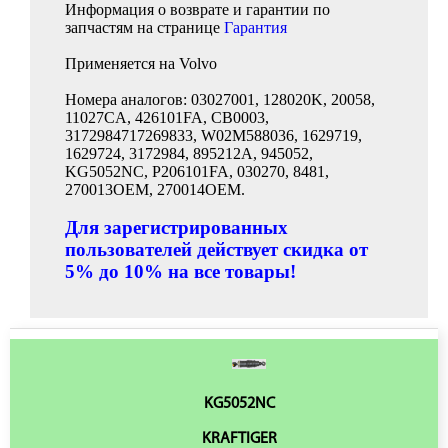
Информация о возврате и гарантии по
запчастям на странице
Гарантия
Применяется на Volvo
Номера аналогов: 03027001, 128020K, 20058,
11027CA, 426101FA, CB0003,
3172984717269833, W02M588036, 1629719,
1629724, 3172984, 895212A, 945052,
KG5052NC, P206101FA, 030270, 8481,
270013OEM, 270014OEM.
Для зарегистрированных
пользователей действует скидка от
5% до 10% на все товары!
KG5052NC
KRAFTIGER