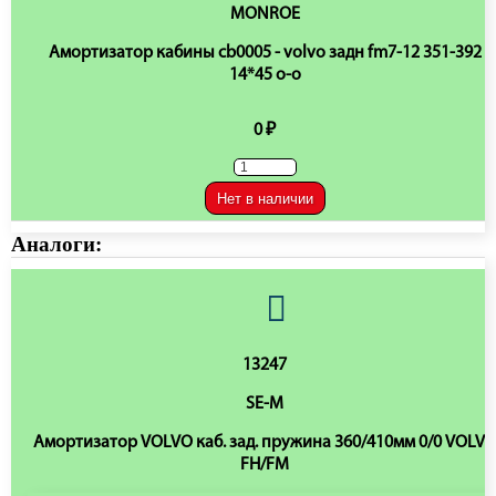
MONROE
Амортизатор кабины cb0005 - volvo задн fm7-12 351-392
14*45 o-o
0 ₽
Нет в наличии
Аналоги:
13247
SE-M
Амортизатор VOLVO каб. зад. пружина 360/410мм 0/0 VOLV
FH/FM