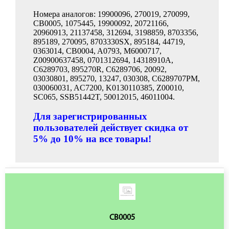
Номера аналогов: 19900096, 270019, 270099,
CB0005, 1075445, 19900092, 20721166,
20960913, 21137458, 312694, 3198859, 8703356,
895189, 270095, 8703330SX, 895184, 44719,
0363014, CB0004, A0793, M6000717,
Z00900637458, 0701312694, 14318910A,
C6289703, 895270R, C6289706, 20092,
03030801, 895270, 13247, 030308, C6289707PM,
030060031, AC7200, K0130110385, Z00010,
SC065, SSB51442T, 50012015, 46011004.
Для зарегистрированных
пользователей действует скидка от
5% до 10% на все товары!
CB0005