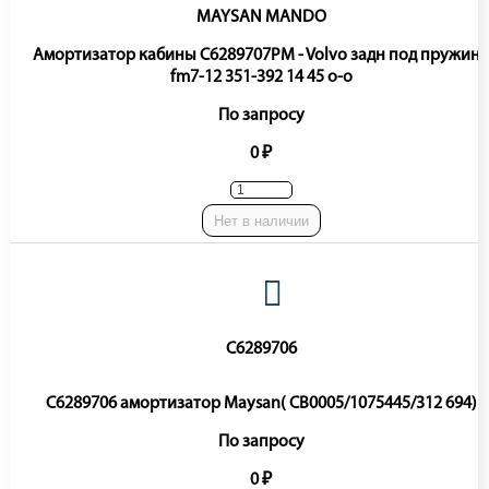
MAYSAN MANDO
Амортизатор кабины C6289707PM - Volvo задн под пружину
fm7-12 351-392 14 45 o-o
По запросу
0 ₽
Нет в наличии
C6289706
C6289706 амортизатор Maysan( CB0005/1075445/312 694)
По запросу
0 ₽