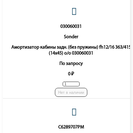
030060031
Sonder
Амортизатор кабины задн. (без пружины) fh12/16 363/415
(14x45) o/o 030060031
По запросу
0 ₽
Нет в наличии
C6289707PM