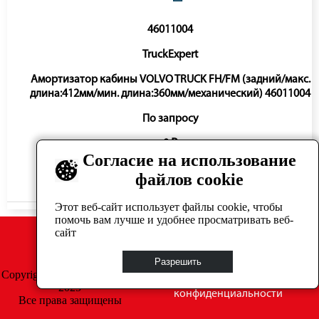
46011004
TruckExpert
Амортизатор кабины VOLVO TRUCK FH/FM (задний/макс.
длина:412мм/мин. длина:360мм/механический) 46011004
По запросу
0 ₽
Согласие на использование
файлов cookie
Нет в наличии
Этот веб-сайт использует файлы cookie, чтобы
помочь вам лучше и удобнее просматривать веб-
сайт
Разрешить
Copyright © GrosAuto 2019 -
Политика
2025
конфиденциальности
Все права защищены