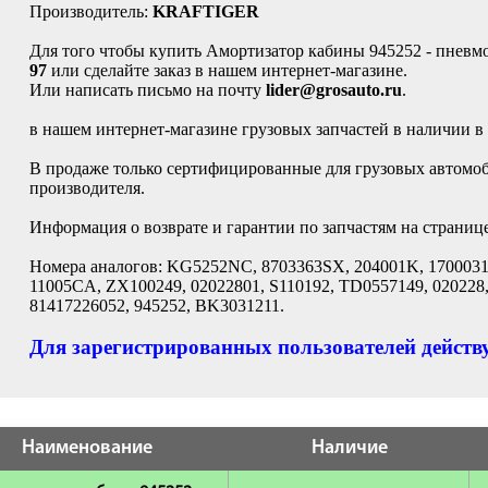
Производитель:
KRAFTIGER
Для того чтобы купить Амортизатор кабины 945252 - пневмо
97
или сделайте заказ в нашем интернет-магазине.
Или написать письмо на почту
lider@grosauto.ru
.
в нашем интернет-магазине грузовых запчастей в наличии в
В продаже только сертифицированные для грузовых автомо
производителя.
Информация о возврате и гарантии по запчастям на страниц
Номера аналогов: KG5252NC, 8703363SX, 204001K, 17000312
11005CA, ZX100249, 02022801, S110192, TD0557149, 020228
81417226052, 945252, BK3031211.
Для зарегистрированных пользователей действу
Наименование
Наличие