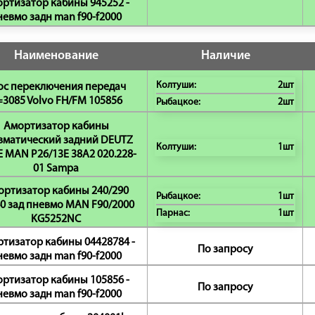
ртизатор кабины 945252 -
невмо задн man f90-f2000
Наименование
Наличие
Колтуши:
2шт
ос переключения передач
=3085 Volvo FH/FM 105856
Рыбацкое:
2шт
Амортизатор кабины
вматический задний DEUTZ
Колтуши:
1шт
 MAN P26/13E 38A2 020.228-
01 Sampa
ортизатор кабины 240/290
Рыбацкое:
1шт
0 зад пневмо MAN F90/2000
Парнас:
1шт
KG5252NC
тизатор кабины 04428784 -
По запросу
невмо задн man f90-f2000
ртизатор кабины 105856 -
По запросу
невмо задн man f90-f2000