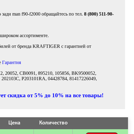
 задн man f90-f2000 обращайтесь по тел.
8 (800) 511-90-
 широком ассортименте.
билей от бренда KRAFTIGER с гарантией от
е
Гарантия
, 20052, CB0091, 895210, 105856, BK9500052,
, 202103C, P203101RA, 04428784, 81417226049,
ет скидка от 5% до 10% на все товары!
Цена
Количество