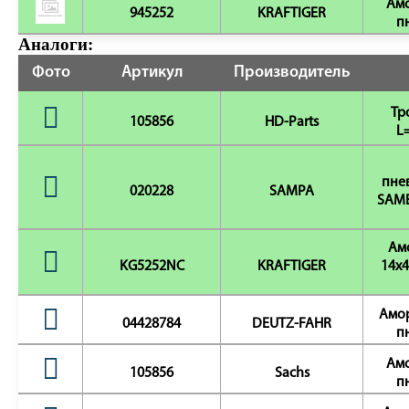
Амо
945252
KRAFTIGER
п
Аналоги:
Фото
Артикул
Производитель
Тр
105856
HD-Parts
L
пне
020228
SAMPA
SAME
Ам
KG5252NC
KRAFTIGER
14x4
Амор
04428784
DEUTZ-FAHR
п
Амо
105856
Sachs
п