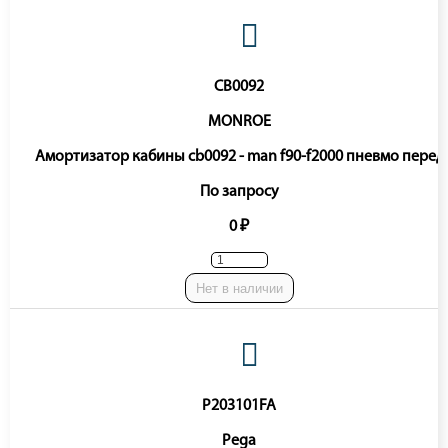
CB0092
MONROE
Амортизатор кабины cb0092 - man f90-f2000 пневмо перед
По запросу
0 ₽
Нет в наличии
P203101FA
Pega