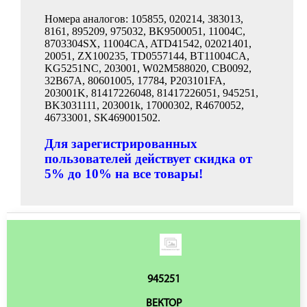
Номера аналогов: 105855, 020214, 383013,
8161, 895209, 975032, BK9500051, 11004C,
8703304SX, 11004CA, ATD41542, 02021401,
20051, ZX100235, TD0557144, BT11004CA,
KG5251NC, 203001, W02M588020, CB0092,
32B67A, 80601005, 17784, P203101FA,
203001K, 81417226048, 81417226051, 945251,
BK3031111, 203001k, 17000302, R4670052,
46733001, SK469001502.
Для зарегистрированных
пользователей действует скидка от
5% до 10% на все товары!
945251
ВЕКТОР