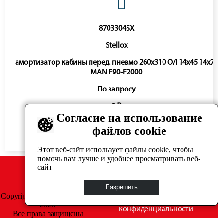
8703304SX
Stellox
амортизатор кабины перед. пневмо 260x310 O/I 14x45 14x70
MAN F90-F2000
По запросу
0 ₽
Согласие на использование
файлов cookie
Нет в наличии
Этот веб-сайт использует файлы cookie, чтобы
помочь вам лучше и удобнее просматривать веб-
сайт
Разрешить
Copyright © GrosAuto 2019 -
Политика
2025
конфиденциальности
Все права защищены