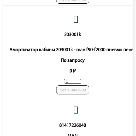
203001k
Амортизатор кабины 203001k - man f90-f2000 пневмо перед
По запросу
0 ₽
Нет в наличии
81417226048