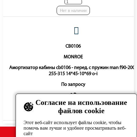
Нет в наличии
CB0106
MONROE
Амортизатор кабины cb0106 - перед. с пружин man f90-200
255-315 14*45-10*69 o-i
По запросу
0 ₽
Согласие на использование
файлов cookie
Нет в наличии
Этот веб-сайт использует файлы cookie, чтобы
помочь вам лучше и удобнее просматривать веб-
сайт