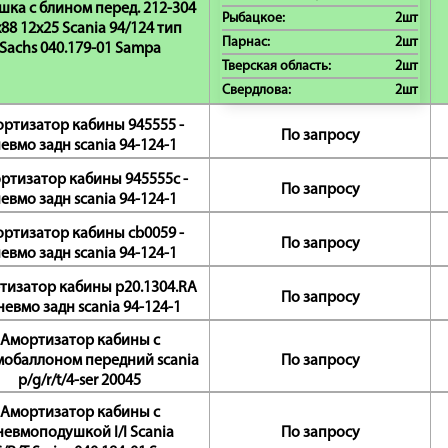
шка с блином перед. 212-304
Рыбацкое:
2шт
88 12x25 Scania 94/124 тип
Парнас:
2шт
Sachs 040.179-01 Sampa
Тверская область:
2шт
Свердлова:
2шт
ртизатор кабины 945555 -
По запросу
евмо задн scania 94-124-1
ртизатор кабины 945555c -
По запросу
евмо задн scania 94-124-1
ртизатор кабины cb0059 -
По запросу
евмо задн scania 94-124-1
тизатор кабины p20.1304.RA
По запросу
невмо задн scania 94-124-1
Амортизатор кабины с
обаллоном передний scania
По запросу
p/g/r/t/4-ser 20045
Амортизатор кабины с
невмоподушкой I/I Scania
По запросу