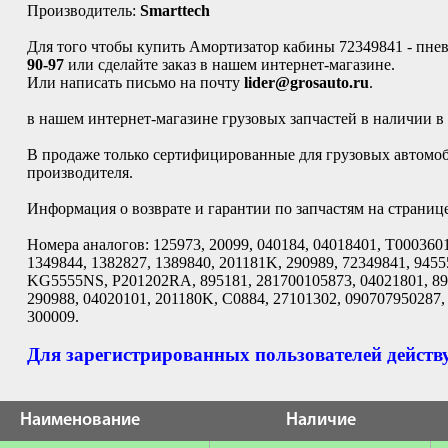
Производитель:
Smarttech
Для того чтобы купить Амортизатор кабины 72349841 - пневм
90-97
или сделайте заказ в нашем интернет-магазине.
Или написать письмо на почту
lider@grosauto.ru
.
в нашем интернет-магазине грузовых запчастей в наличии в
В продаже только сертифицированные для грузовых автомоби
производителя.
Информация о возврате и гарантии по запчастям на страниц
Номера аналогов: 125973, 20099, 040184, 04018401, T000360
1349844, 1382827, 1389840, 201181K, 290989, 72349841, 94
KG5555NS, P201202RA, 895181, 281700105873, 04021801, 895
290988, 04020101, 201180K, C0884, 27101302, 090707950287
300009.
Для зарегистрированных пользователей действу
Наименование
Наличие