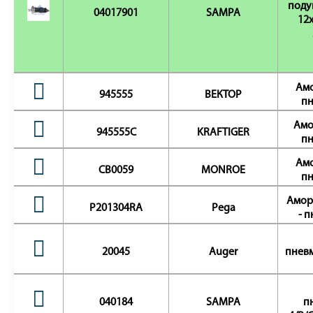
поду
04017901
SAMPA
12x
Амо
945555
ВЕКТОР
пн
Амо
945555C
KRAFTIGER
пн
Амо
CB0059
MONROE
пн
Амор
P201304RA
Pega
- п
20045
Auger
пневм
040184
SAMPA
п