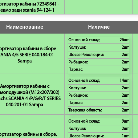
тизатор кабины 72349841 -
евмо задн scania 94-124-1
Наименование
Наличие
Основной склад:
26шт
Колтуши:
2шт
ортизатор кабины в сборе
ANIA 4/5 SERIE 040.184-01
Шоссе Революции:
2шт
Sampa
Рыбацкое:
2шт
Парнас:
2шт
Основной склад:
14шт
Амортизатор кабины с
Колтуши:
2шт
моподушкой (M12x207/302)
Рыбацкое:
2шт
achs SCANIA 4 /P/G/R/T SERIES
Парнас:
2шт
040.201-01 Sampa
Тверская область:
2шт
Основной склад:
9шт
Колтуши:
2шт
ртизатор кабины в сборе,
Шоссе Революции:
1шт