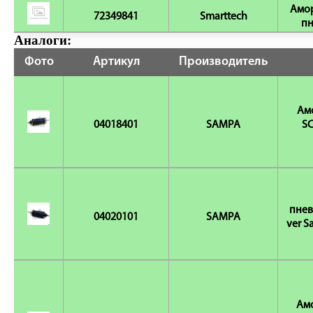
Амор
72349841
Smarttech
пн
Аналоги:
Фото
Артикул
Производитель
Ам
04018401
SAMPA
SC
пнев
04020101
SAMPA
ver S
Амо