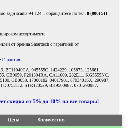
о задн scania 94-124-1 обращайтесь по тел.
8 (800) 511-
 широком ассортименте.
лей от бренда Smarttech с гарантией от
е
Гарантия
19, BT11040CA, 945555C, 1424229, 105873, 125681,
5555, CB0059, P201304RA, CA11009, 282E11, KG5555NC,
180, CB0058, 17000182, 04017901, 8703401SX, 290987,
, TD0752112, STR120529, BK9500987, 0701290987,
ет скидка от 5% до 10% на все товары!
Цена
Количество