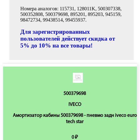
Номера аналогов: 115731, 128011K, 500307338,
500352808, 500379698, 895201, 895203, 945159,
98472734, 99438514, 99455937.
Для зарегистрированных
пользователей действует скидка от
5% до 10% на все товары!
500379698
IVECO
Амортизатор кабины 500379698 - пневмо задн iveco euro
tech star
0 ₽