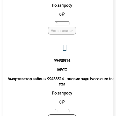
По запросу
0 ₽
Нет в наличии
99438514
IVECO
Амортизатор кабины 99438514 - пневмо задн iveco euro tec
star
По запросу
0 ₽