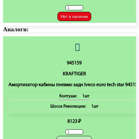
Нет в наличии
Аналоги:
945159
KRAFTIGER
Амортизатор кабины пневмо задн Iveco euro tech star 94515
Колтуши:
1шт
Шоссе Революции:
1шт
8123 ₽