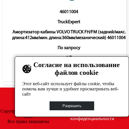
46011004
TruckExpert
Амортизатор кабины VOLVO TRUCK FH/FM (задний/макс.
длина:412мм/мин. длина:360мм/механический) 46011004
По запросу
0 ₽
Согласие на использование
файлов cookie
Нет в наличии
Этот веб-сайт использует файлы cookie, чтобы
помочь вам лучше и удобнее просматривать веб-
сайт
Разрешить
Copyright © GrosAuto 2019 -
Политика
2025
конфиденциальности
Все права защищены