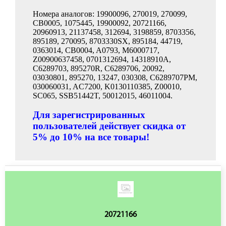
Номера аналогов: 19900096, 270019, 270099,
CB0005, 1075445, 19900092, 20721166,
20960913, 21137458, 312694, 3198859, 8703356,
895189, 270095, 8703330SX, 895184, 44719,
0363014, CB0004, A0793, M6000717,
Z00900637458, 0701312694, 14318910A,
C6289703, 895270R, C6289706, 20092,
03030801, 895270, 13247, 030308, C6289707PM,
030060031, AC7200, K0130110385, Z00010,
SC065, SSB51442T, 50012015, 46011004.
Для зарегистрированных
пользователей действует скидка от
5% до 10% на все товары!
20721166