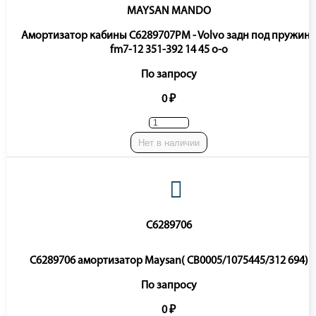
MAYSAN MANDO
Амортизатор кабины C6289707PM - Volvo задн под пружину
fm7-12 351-392 14 45 o-o
По запросу
0 ₽
Нет в наличии
C6289706
C6289706 амортизатор Maysan( CB0005/1075445/312 694)
По запросу
0 ₽