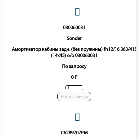
030060031
Sonder
Амортизатор кабины задн. (без пружины) fh12/16 363/415
(14x45) o/o 030060031
По запросу
0 ₽
Нет в наличии
C6289707PM