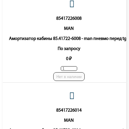
85417226008
MAN
Амортизатор кабины 85.41722-6008 - man пневмо перед tga
По запросу
0 ₽
Нет в наличии
85417226014
MAN