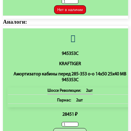
Нет в наличии
Аналоги:
945353C
KRAFTIGER
Амортизатор кабины перед 285-353 o-o 14x50 25x40 MB
945353C
Шоссе Революции:
2шт
Парнас:
2шт
28451 ₽