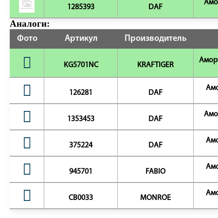
Амо
1285393
DAF
Аналоги:
Фото
Артикул
Производитель
Амор
KG5701NC
KRAFTIGER
Амо
126281
DAF
Амо
1353453
DAF
Амо
375224
DAF
Амо
945701
FABIO
Амо
CB0033
MONROE