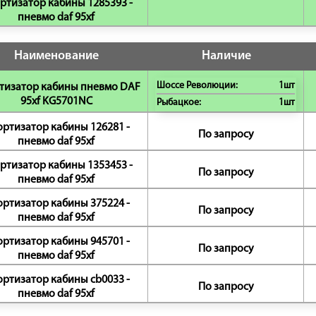
ртизатор кабины 1285393 -
пневмо daf 95xf
Наименование
Наличие
Шоссе Революции:
1шт
тизатор кабины пневмо DAF
95xf KG5701NC
Рыбацкое:
1шт
ртизатор кабины 126281 -
По запросу
пневмо daf 95xf
ртизатор кабины 1353453 -
По запросу
пневмо daf 95xf
ртизатор кабины 375224 -
По запросу
пневмо daf 95xf
ртизатор кабины 945701 -
По запросу
пневмо daf 95xf
ртизатор кабины cb0033 -
По запросу
пневмо daf 95xf