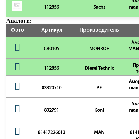
Амо
112856
Sachs
man 
Аналоги:
Фото
Артикул
Производитель
Амо
CB0105
MONROE
MAN 
Пр
112856
Diesel Technic
т
Амор
03320710
PE
man 
Амо
802791
Koni
man 
81417226013
MAN
8141