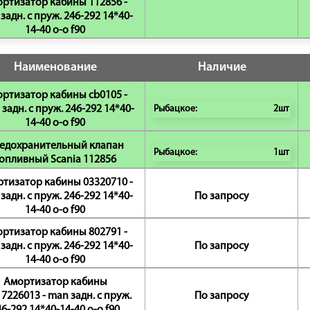
ртизатор кабины 112856 -
задн. с пруж. 246-292 14*40-
14-40 o-o f90
Наименование
Наличие
ртизатор кабины cb0105 -
задн. с пруж. 246-292 14*40-
Рыбацкое:
2шт
14-40 o-o f90
едохранительный клапан
Рыбацкое:
1шт
опливный Scania 112856
тизатор кабины 03320710 -
задн. с пруж. 246-292 14*40-
По запросу
14-40 o-o f90
ртизатор кабины 802791 -
задн. с пруж. 246-292 14*40-
По запросу
14-40 o-o f90
Амортизатор кабины
7226013 - man задн. с пруж.
По запросу