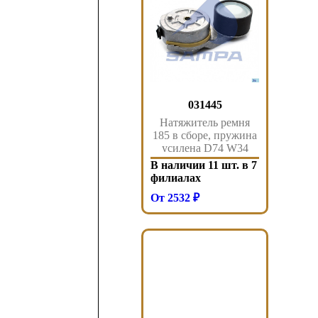
031445
Натяжитель ремня
185 в сборе, пружина
усилена D74 W34
Omn RENAULT
В наличии 11 шт. в 7
VOLVO 031.445
филиалах
Sampa
От 2532 ₽