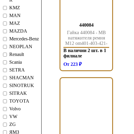
KMZ
MAN
MAZ
440084
MAZDA
Гайка 440084 - MB
натяжителя ремня
Mercedes-Benz
M12 om401-403-421-
NEOPLAN
423-441-443
В наличии 2 шт. в 1
Renault
филиале
Scania
От 223 ₽
SETRA
SHACMAN
SINOTRUK
SITRAK
TOYOTA
Volvo
VW
ZG
ЯМЗ