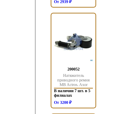
От 2939 ₽
200052
Натяжитель
приводного ремня
MB Actros, Axor
(ролик металл)
В наличии 7 шт. в 5
200.052 Sampa
филиалах
От 3200 ₽