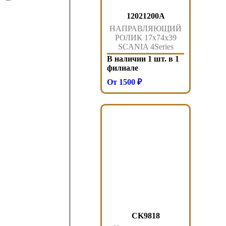
12021200A
НАПРАВЛЯЮЩИЙ
РОЛИК 17x74x39
SCANIA 4Series
DSC11/OSC11
В наличии 1 шт. в 1
филиале
От 1500 ₽
CK9818