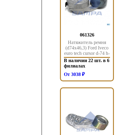
061326
Натяжитель ремня
(d74x46,3) Ford Iveco
euro tech cursor d-74 h-
47 10-13 061.326
В наличии 22 шт. в 6
Sampa
филиалах
От 3038 ₽