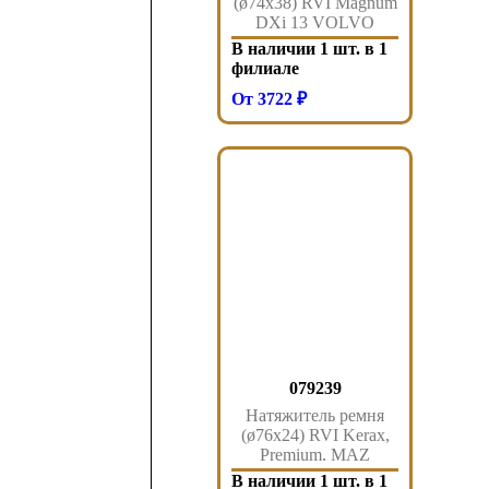
(ø74x38) RVI Magnum
DXi 13 VOLVO
FM7/9 034.286 Sampa
В наличии 1 шт. в 1
филиале
От 3722 ₽
079239
Натяжитель ремня
(ø76x24) RVI Kerax,
Premium, MAZ
(Renault) 079.239
В наличии 1 шт. в 1