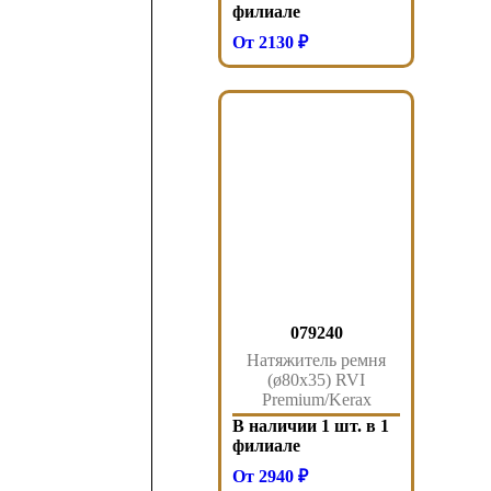
Sampa
филиале
От 2130 ₽
079240
Натяжитель ремня
(ø80x35) RVI
Premium/Kerax
079.240 Sampa
В наличии 1 шт. в 1
филиале
От 2940 ₽