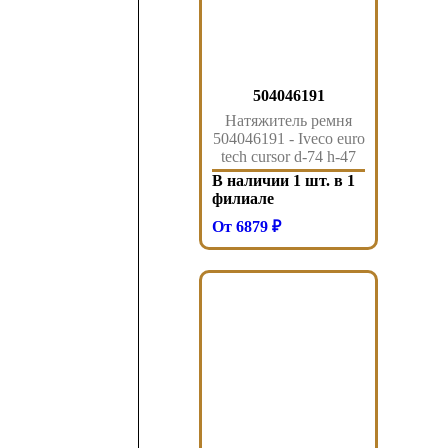
504046191
Натяжитель ремня
504046191 - Iveco euro
tech cursor d-74 h-47
10-13
В наличии 1 шт. в 1
филиале
От 6879 ₽