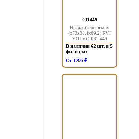
031449
Натяжитель ремня
(ø73x38,4x89,2) RVI
VOLVO 031.449
Sampa
В наличии 62 шт. в 5
филиалах
От 1795 ₽