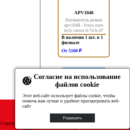
APV1048
Натяжитель ремня
apv1048 - Iveco euro
tech cursor d-74 h-47
10-13
В наличии 1 шт. в 1
филиале
От 5160 ₽
Показать ещё
Согласие на использование
файлов cookie
1
2
3
4
5
...
10
→
Этот веб-сайт использует файлы cookie, чтобы
помочь вам лучше и удобнее просматривать веб-
сайт
Разрешить
Copyright © GrosAuto 2019 -
Политика
2025