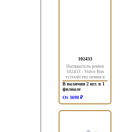
102433
Натяжитель ремня
102433 - Volvo Bus
устройство ремня в
сборе fh13 2005 fm13
В наличии 2 шт. в 1
2005 b13r
филиале
От 3690 ₽