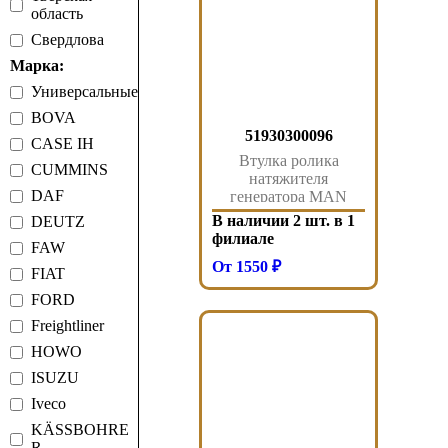
область
Свердлова
Марка:
Универсальные
BOVA
51930300096
CASE IH
Втулка ролика
CUMMINS
натяжителя
DAF
генератора MAN
51930300096
В наличии 2 шт. в 1
DEUTZ
филиале
FAW
От 1550 ₽
FIAT
FORD
Freightliner
HOWO
ISUZU
Iveco
KÄSSBOHRE
R