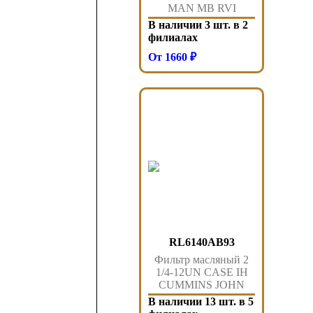
MAN MB RVI
SCANIA VOLVO
В наличии 3 шт. в 2
75044 Auger
филиалах
От 1660 ₽
RL6140AB93
Фильтр масляный 2
1/4-12UN CASE IH
CUMMINS JOHN
DEERE NEW
В наличии 13 шт. в 5
HOLLAND Sorl