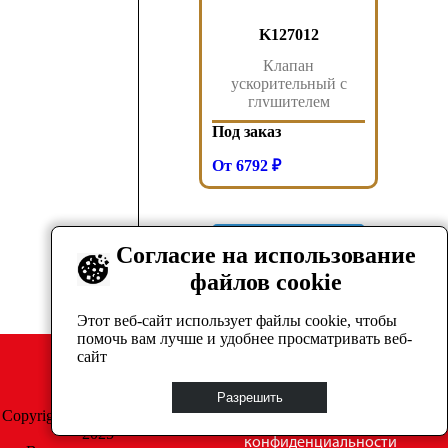
K127012
Клапан
ускорительный с
глушителем
AC574AXY KNORR
Под заказ
BREMSE
От 6792 ₽
Показать ещё
Согласие на использование
файлов cookie
1
2
→
Этот веб-сайт использует файлы cookie, чтобы
помочь вам лучше и удобнее просматривать веб-
сайт
Разрешить
Copyright © GrosAuto 2019 -
Политика
2025
конфиденциальности