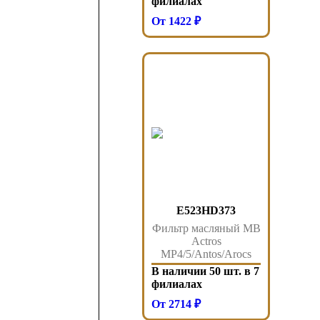
филиалах
От 1422 ₽
E523HD373
Фильтр масляный MB
Actros
MP4/5/Antos/Arocs
Euro-6 ОМ471 Hengst
В наличии 50 шт. в 7
филиалах
От 2714 ₽