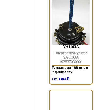
YA1103A
Энергоаккумулятор
YA1103A
(9253703090)
барабанный тормоз
В наличии 188 шт. в
24/24 Trailer
7 филиалах
Freightliner ROR Lohr
От 3384 ₽