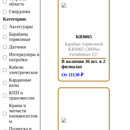
область
Свердлова
Категория:
Аксессуары
Барабаны
KR0065
тормозные
Барабан тормозной
Датчики
KR0065 (3800a)
Интеркулеры и
Freightliner 15"
патрубки
diameter 4" width 8.78"
В наличии 36 шт. в 2
pilot передний
филиалах
Кабели
электрические
От 11130 ₽
Карданные
валы
КПП и
трансмиссия
Краны и
запчасти
пневмосистем
ы
Подвеска и