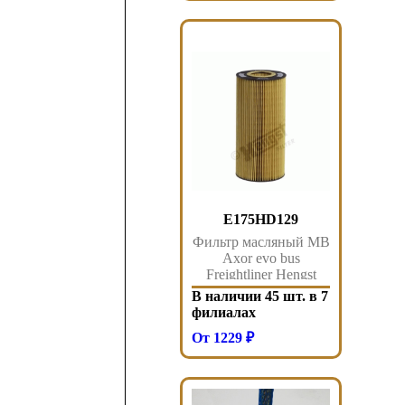
E175HD129
Фильтр масляный MB
Axor evo bus
Freightliner Hengst
В наличии 45 шт. в 7
филиалах
От 1229 ₽