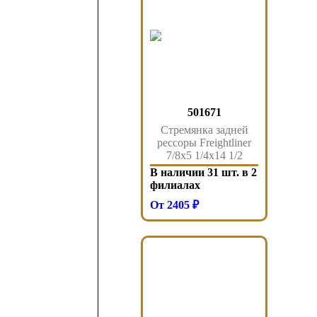
501671
Стремянка задней
рессоры Freightliner
7/8x5 1/4x14 1/2
501.671 Sampa
В наличии 31 шт. в 2
филиалах
От 2405 ₽