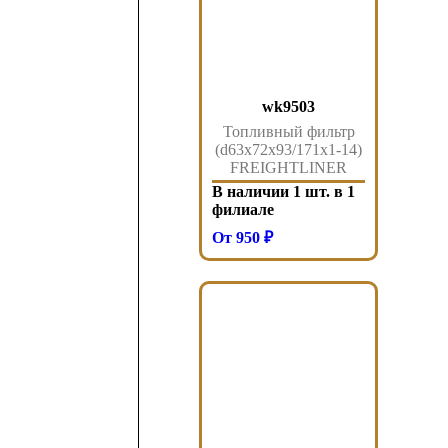
wk9503
Топливный фильтр
(d63x72x93/171x1-14)
FREIGHTLINER
CUMMINS wk9503
В наличии 1 шт. в 1
филиале
От 950 ₽