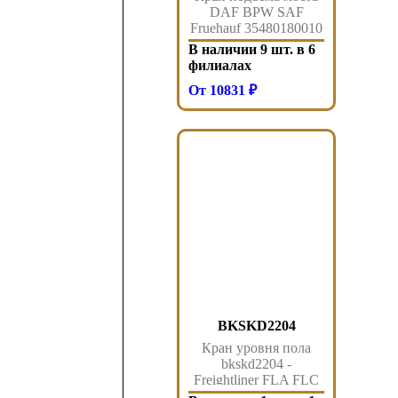
DAF BPW SAF
Fruehauf 35480180010
Sorl
В наличии 9 шт. в 6
филиалах
От 10831 ₽
BKSKD2204
Кран уровня пола
bkskd2204 -
Freightliner FLA FLC