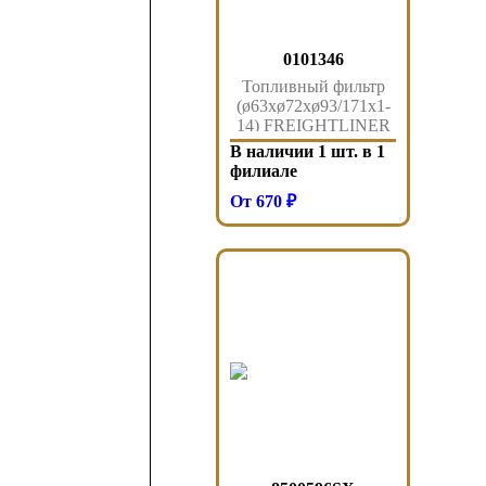
0101346
Топливный фильтр
(ø63xø72xø93/171x1-
14) FREIGHTLINER
CUMMINS MB JCB
В наличии 1 шт. в 1
010.1346 Sampa
филиале
От 670 ₽