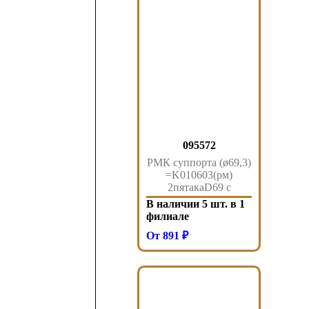
095572
РМК суппорта (ø69,3)
=K010603(рм)
2пятакаD69 с
буртиком, 2манжеты
В наличии 5 шт. в 1
черн, 2втулки SN6,
филиале
SN7, SK7, NA7 BPW
От 891 ₽
DAF MAN MB
095.572 Sampa