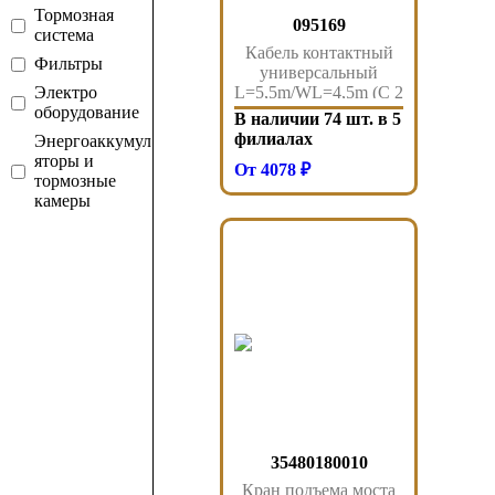
Тормозная
095169
система
Кабель контактный
Фильтры
универсальный
Электро
L=5,5m/WL=4,5m (С 2
оборудование
Ebs Вилки, 7 Полюс,
В наличии 74 шт. в 5
Pu, 24V) 095.169
филиалах
Энергоаккумул
Sampa
яторы и
От 4078 ₽
тормозные
камеры
35480180010
Кран подъема моста