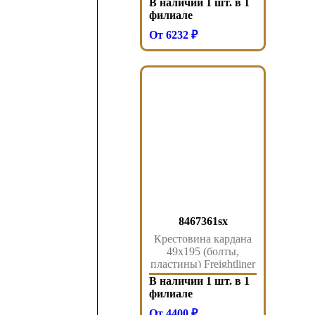
В наличии 1 шт. в 1
филиале
От 6232 ₽
8467361sx
Крестовина кардана
49x195 (болты,
пластины) Freightliner
В наличии 1 шт. в 1
филиале
От 4400 ₽