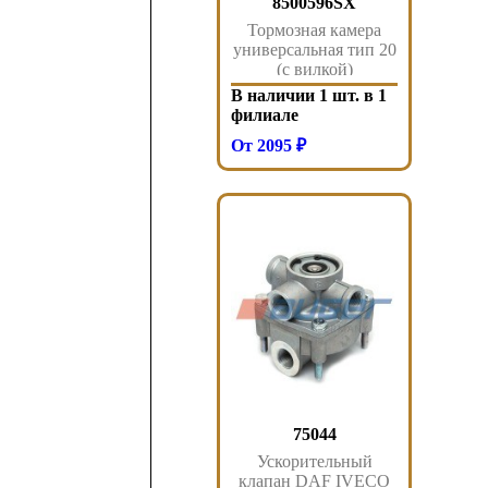
8500596SX
Тормозная камера
универсальная тип 20
(с вилкой)
FRL/International
В наличии 1 шт. в 1
Stellox
филиале
От 2095 ₽
75044
Ускорительный
клапан DAF IVECO